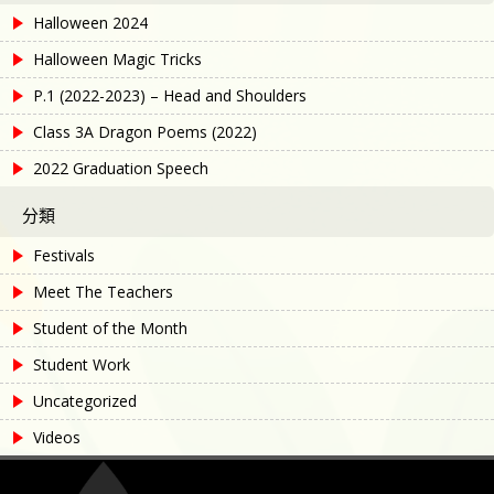
Halloween 2024
Halloween Magic Tricks
P.1 (2022-2023) – Head and Shoulders
Class 3A Dragon Poems (2022)
2022 Graduation Speech
分類
Festivals
Meet The Teachers
Student of the Month
Student Work
Uncategorized
Videos