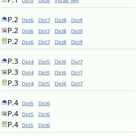
Dict5
Dict6
Vocab_Rev
P.2
Dict6
Dict7
Dict8
Dict9
P.2
Dict6
Dict7
Dict8
Dict9
P.2
Dict6
Dict7
Dict8
Dict9
P.3
Dict4
Dict5
Dict6
Dict7
P.3
Dict4
Dict5
Dict6
Dict7
P.3
Dict4
Dict5
Dict6
Dict7
P.4
Dict5
Dict6
P.4
Dict5
Dict6
P.4
Dict5
Dict6